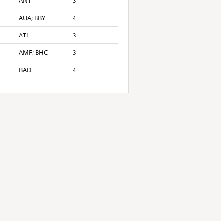
ANY
3
AUA; BBY
4
ATL
3
AMF; BHC
3
BAD
4