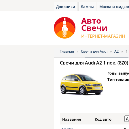
Дворники
Лампы
Масла и жидко
Авто
Cвечи
ИНТЕРНЕТ-МАГАЗИН
Главная
»
Свечи для Audi
»
A2
»
1 
Свечи для
Audi A2 1 пок. (8Z0)
Годы выпу
Тип топлив
Название
Код авто