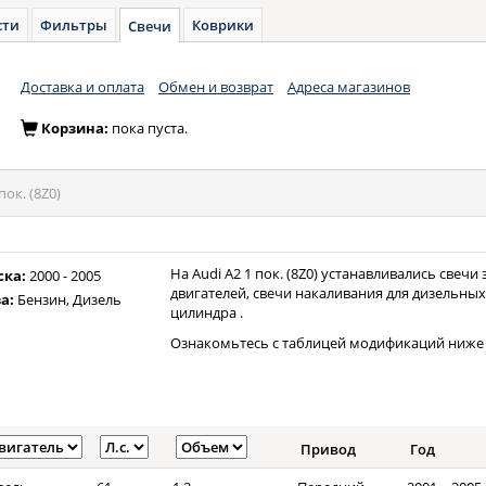
сти
Фильтры
Коврики
Свечи
Доставка и оплата
Обмен и возврат
Адреса магазинов
Корзина:
пока пуста.
пок. (8Z0)
На Audi A2 1 пок. (8Z0) устанавливались свеч
ска:
2000 - 2005
двигателей, свечи накаливания для дизельных 
а:
Бензин, Дизель
цилиндра .
Ознакомьтесь с таблицей модификаций ниже 
Привод
Год