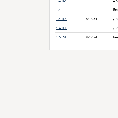
1.2 TDI
Ди
1.4
Бе
1.4 TDI
8Z0054
Ди
1.4 TDI
Ди
1.6 FSI
8Z0074
Бе