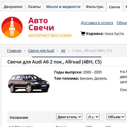
Дворники
Лампы
Масла и жидкости
Фильтры
Свечи
Авто
Доставка и оплата
Обмен
Cвечи
Корзина:
пока пуста.
ИНТЕРНЕТ-МАГАЗИН
Главная
»
Свечи для Audi
»
A6
»
2 пок., Allroad (4BH, C5)
Свечи для
Audi A6 2 пок., Allroad (4BH, C5)
На 
Годы выпуска:
2000 - 2005
дви
Тип топлива:
Бензин, Дизель
цил
Озн
Название