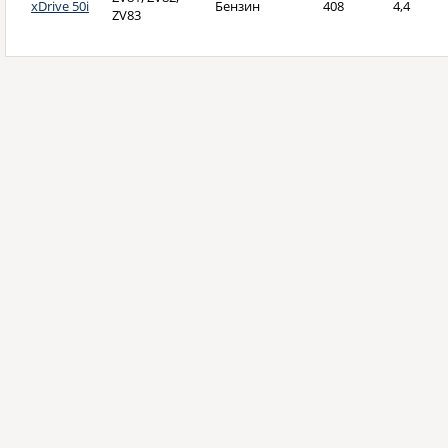
xDrive 50i
Бензин
408
4,4
ZV83