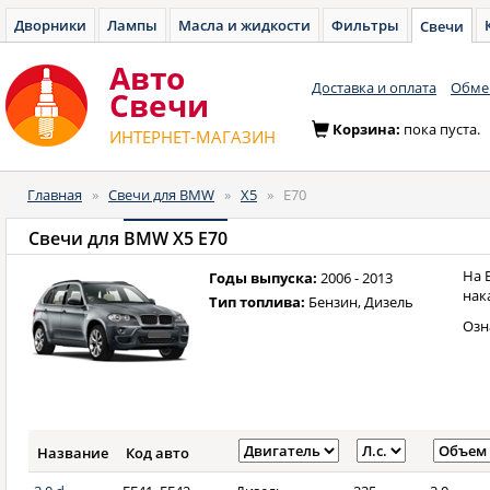
Дворники
Лампы
Масла и жидкости
Фильтры
Свечи
Авто
Доставка и оплата
Обмен
Cвечи
Корзина:
пока пуста.
ИНТЕРНЕТ-МАГАЗИН
Главная
»
Свечи для BMW
»
X5
»
E70
Свечи для
BMW X5 E70
На 
Годы выпуска:
2006 - 2013
нак
Тип топлива:
Бензин, Дизель
Озн
Название
Код авто