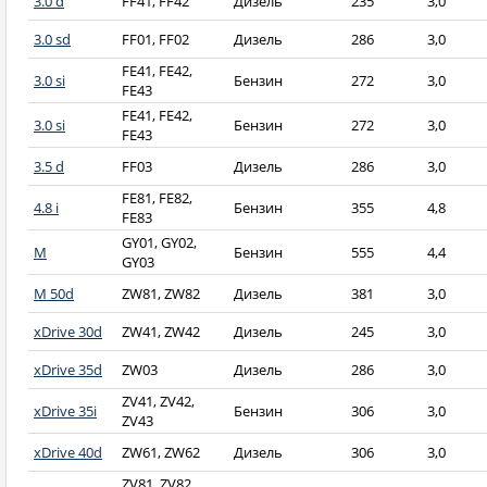
3.0 d
FF41, FF42
Дизель
235
3,0
3.0 sd
FF01, FF02
Дизель
286
3,0
FE41, FE42,
3.0 si
Бензин
272
3,0
FE43
FE41, FE42,
3.0 si
Бензин
272
3,0
FE43
3.5 d
FF03
Дизель
286
3,0
FE81, FE82,
4.8 i
Бензин
355
4,8
FE83
GY01, GY02,
M
Бензин
555
4,4
GY03
M 50d
ZW81, ZW82
Дизель
381
3,0
xDrive 30d
ZW41, ZW42
Дизель
245
3,0
xDrive 35d
ZW03
Дизель
286
3,0
ZV41, ZV42,
xDrive 35i
Бензин
306
3,0
ZV43
xDrive 40d
ZW61, ZW62
Дизель
306
3,0
ZV81, ZV82,