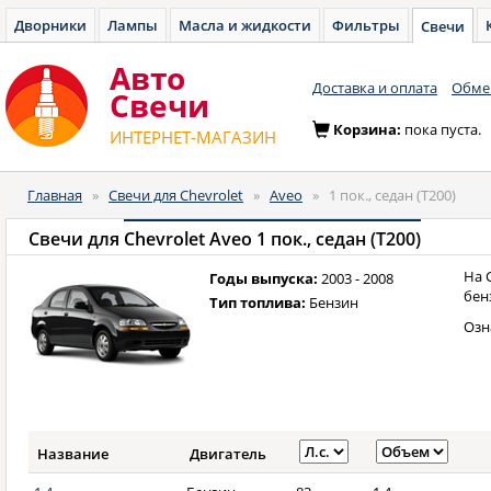
Дворники
Лампы
Масла и жидкости
Фильтры
Свечи
Авто
Доставка и оплата
Обмен
Cвечи
Корзина:
пока пуста.
ИНТЕРНЕТ-МАГАЗИН
Главная
»
Свечи для Chevrolet
»
Aveo
»
1 пок., седан (T200)
Свечи для
Chevrolet Aveo 1 пок., седан (T200)
На 
Годы выпуска:
2003 - 2008
бен
Тип топлива:
Бензин
Озн
Название
Двигатель