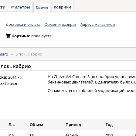
сти
Фильтры
Коврики
Свечи
Доставка и оплата
Обмен и возврат
Адреса магазинов
Корзина:
пока пуста.
maro
»
5 пок., кабрио
 пок., кабрио
На Chevrolet Camaro 5 пок., кабрио устанавли
ска:
2011 - ...
бензиновых двигателей. В двигателях было 6 
а:
Бензин
Ознакомьтесь с таблицей модификаций ниже 
Л.с.
Объем
Привод
Год
316
3,6
Задний
2011 ...