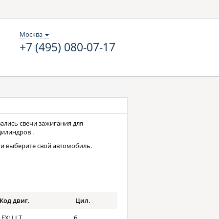
Москва
+7 (495) 080-07-17
вались свечи зажигания для
цилиндров .
и выберите свой автомобиль.
Код двиг.
Цил.
LFX; LLT
6