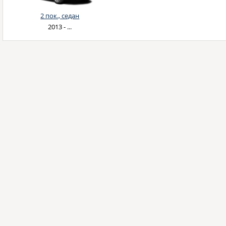
2 пок., седан
2013 - ...