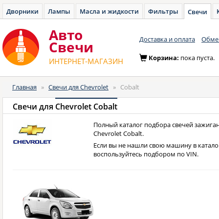
Дворники
Лампы
Масла и жидкости
Фильтры
Свечи
Авто
Доставка и оплата
Обмен
Cвечи
Корзина:
пока пуста.
ИНТЕРНЕТ-МАГАЗИН
Главная
»
Свечи для Chevrolet
»
Cobalt
Свечи для
Chevrolet Cobalt
Полный каталог подбора свечей зажиган
Chevrolet Cobalt.
Если вы не нашли свою машину в катало
воспользуйтесь подбором по VIN.