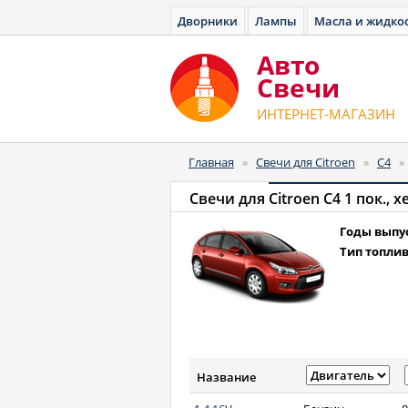
Дворники
Лампы
Масла и жидко
Авто
Cвечи
ИНТЕРНЕТ-МАГАЗИН
Главная
»
Свечи для Citroen
»
C4
Свечи для
Citroen C4 1 пок., х
Годы выпу
Тип топлив
Название