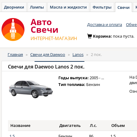
Дворники
Лампы
Масла и жидкости
Фильтры
Свечи
Авто
Доставка и оплата
Обмен
Cвечи
Корзина:
пока пуста.
ИНТЕРНЕТ-МАГАЗИН
Главная
»
Свечи для Daewoo
»
Lanos
»
2 пок.
Свечи для
Daewoo Lanos 2 пок.
На 
Годы выпуска:
2005 - ...
дви
Тип топлива:
Бензин
Озн
Название
Двигатель
Л.с.
Объем
1.5
Бензин
86
1,5