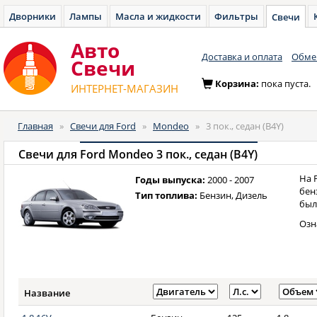
Дворники
Лампы
Масла и жидкости
Фильтры
Свечи
Авто
Доставка и оплата
Обмен
Cвечи
Корзина:
пока пуста.
ИНТЕРНЕТ-МАГАЗИН
Главная
»
Свечи для Ford
»
Mondeo
»
3 пок., седан (B4Y)
Свечи для
Ford Mondeo 3 пок., седан (B4Y)
На 
Годы выпуска:
2000 - 2007
бен
Тип топлива:
Бензин, Дизель
был
Озн
Название