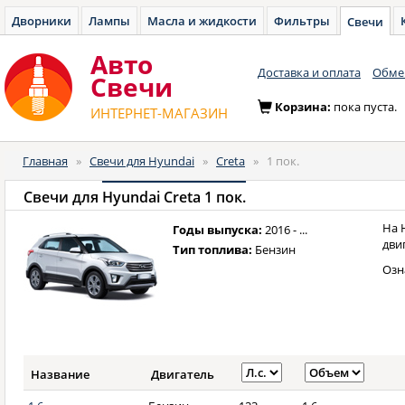
Дворники
Лампы
Масла и жидкости
Фильтры
Свечи
Авто
Доставка и оплата
Обмен
Cвечи
Корзина:
пока пуста.
ИНТЕРНЕТ-МАГАЗИН
Главная
»
Свечи для Hyundai
»
Creta
»
1 пок.
Свечи для
Hyundai Creta 1 пок.
На 
Годы выпуска:
2016 - ...
дви
Тип топлива:
Бензин
Озн
Название
Двигатель