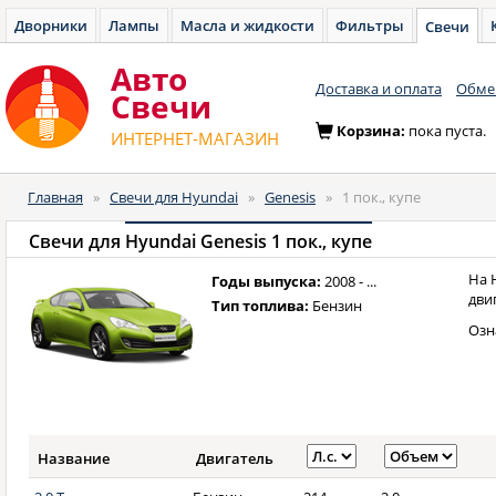
Дворники
Лампы
Масла и жидкости
Фильтры
Свечи
Авто
Доставка и оплата
Обмен
Cвечи
Корзина:
пока пуста.
ИНТЕРНЕТ-МАГАЗИН
Главная
»
Свечи для Hyundai
»
Genesis
»
1 пок., купе
Свечи для
Hyundai Genesis 1 пок., купе
На 
Годы выпуска:
2008 - ...
дви
Тип топлива:
Бензин
Озн
Название
Двигатель