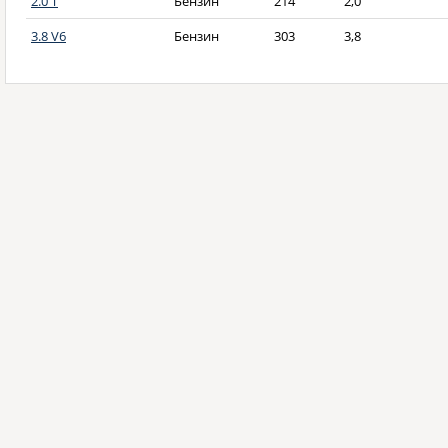
2.0 T
Бензин
214
2,0
3.8 V6
Бензин
303
3,8