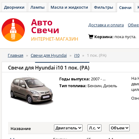
Дворники
Лампы
Масла и жидкости
Фильтры
Свечи
Авто
Доставка и оплата
Обмен
Cвечи
Корзина:
пока пуста.
ИНТЕРНЕТ-МАГАЗИН
Главная
»
Свечи для Hyundai
»
i10
»
1 пок. (PA)
Свечи для
Hyundai i10 1 пок. (PA)
На 
Годы выпуска:
2007 - ...
дви
Тип топлива:
Бензин, Дизель
цил
Озн
Название