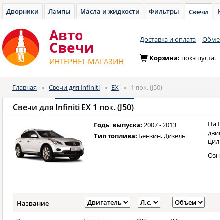
Дворники
Лампы
Масла и жидкости
Фильтры
Свечи
Авто
Доставка и оплата
Обмен
Cвечи
Корзина:
пока пуста.
ИНТЕРНЕТ-МАГАЗИН
Главная
»
Свечи для Infiniti
»
EX
»
1 пок. (J50)
Свечи для
Infiniti EX 1 пок. (J50)
На I
Годы выпуска:
2007 - 2013
дви
Тип топлива:
Бензин, Дизель
цил
Озн
Название