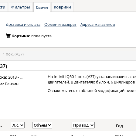
сти
Фильтры
Коврики
Свечи
Доставка и оплата
Обмен и возврат
Адреса магазинов
Корзина:
пока пуста.
»
1 пок. (V37)
V37)
На Infiniti Q50 1 пок. (V37) устанавливались 
ска:
2013 - ...
двигателей. В двигателях было 4, 6 цилиндров 
а:
Бензин
Ознакомьтесь с таблицей модификаций ниже 
ь
Год