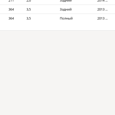
211
2,0
Задний
2014 ...
364
3,5
Задний
2013 ...
364
3,5
Полный
2013 ...