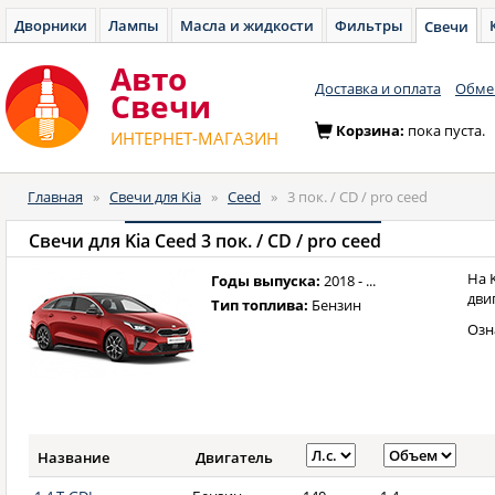
Дворники
Лампы
Масла и жидкости
Фильтры
Свечи
Авто
Доставка и оплата
Обмен
Cвечи
Корзина:
пока пуста.
ИНТЕРНЕТ-МАГАЗИН
Главная
»
Свечи для Kia
»
Ceed
»
3 пок. / CD / pro ceed
Свечи для
Kia Ceed 3 пок. / CD / pro ceed
На 
Годы выпуска:
2018 - ...
дви
Тип топлива:
Бензин
Озн
Название
Двигатель