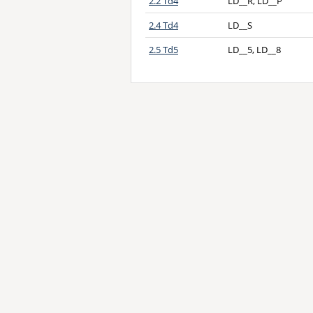
2.2 Td4
LD__R, LD__P
2.4 Td4
LD__S
2.5 Td5
LD__5, LD__8