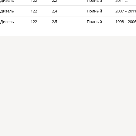
Дизель
122
2,2
Полный
2011 ...
Дизель
122
2,4
Полный
2007 – 201
Дизель
122
2,5
Полный
1998 – 200