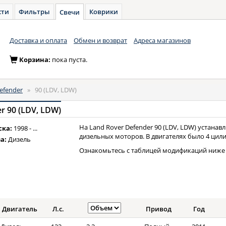
сти
Фильтры
Коврики
Свечи
Доставка и оплата
Обмен и возврат
Адреса магазинов
Корзина:
пока пуста.
efender
»
90 (LDV, LDW)
r 90 (LDV, LDW)
На Land Rover Defender 90 (LDV, LDW) устанав
ска:
1998 - ...
дизельных моторов. В двигателях было 4 цили
а:
Дизель
Ознакомьтесь с таблицей модификаций ниже 
Двигатель
Л.с.
Привод
Год