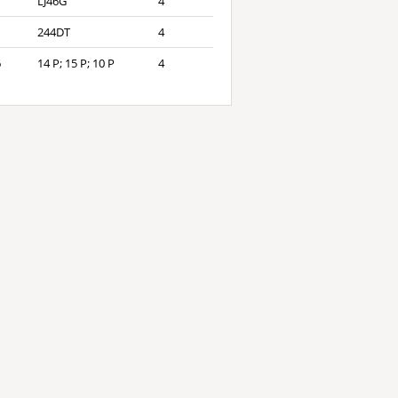
LJ46G
4
1
244DT
4
6
14 P; 15 P; 10 P
4