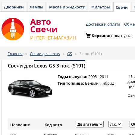
Дворники
Лампы
Масла и жидкости
Фильтры
Свечи
Авто
Доставка и оплата
Обмен
Cвечи
Корзина:
пока пуста.
ИНТЕРНЕТ-МАГАЗИН
Главная
»
Свечи для Lexus
»
GS
»
3 пок. (S191)
Свечи для
Lexus GS 3 пок. (S191)
На 
Годы выпуска:
2005 - 2011
дви
Тип топлива:
Бензин, Гибрид
цил
Озн
Название
Код авто