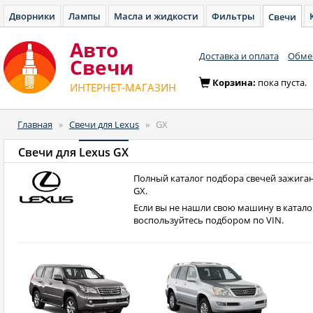
Дворники
Лампы
Масла и жидкости
Фильтры
Свечи
Авто
Доставка и оплата
Обмен
Cвечи
Корзина:
пока пуста.
ИНТЕРНЕТ-МАГАЗИН
Главная
»
Свечи для Lexus
»
GX
Свечи для
Lexus GX
Полный каталог подбора свечей зажиган
GX.
Если вы не нашли свою машину в катало
воспользуйтесь подбором по VIN.