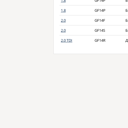
1.8
GF14P
Б
1.8
GF14P
Б
2.0
GF14F
Б
2.0
GF14S
Б
2.0 TDI
GF14R
Д