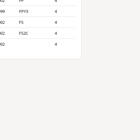
002
FP
4
999
FPY3
4
002
FS
4
002
FS2C
4
002
4