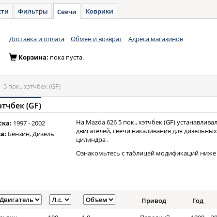
сти
Фильтры
Коврики
Свечи
Доставка и оплата
Обмен и возврат
Адреса магазинов
Корзина:
пока пуста.
»
5 пок., хэтчбек (GF)
этчбек (GF)
На Mazda 626 5 пок., хэтчбек (GF) устанавлив
ска:
1997 - 2002
двигателей, свечи накаливания для дизельных
а:
Бензин, Дизель
цилиндра .
Ознакомьтесь с таблицей модификаций ниже 
Привод
Год