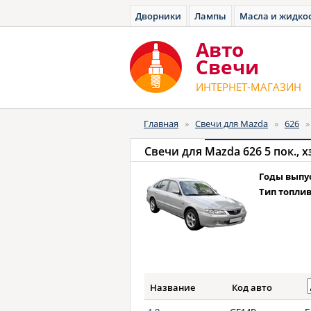
Дворники
Лампы
Масла и жидко
Авто
Cвечи
ИНТЕРНЕТ-МАГАЗИН
Главная
»
Свечи для Mazda
»
626
Свечи для
Mazda 626 5 пок., х
Годы выпу
Тип топлив
Название
Код авто