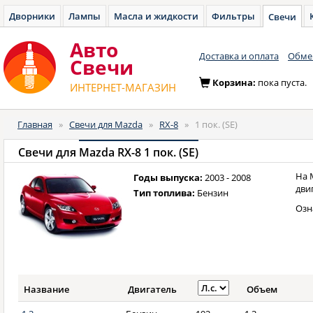
Дворники
Лампы
Масла и жидкости
Фильтры
Свечи
Авто
Доставка и оплата
Обмен
Cвечи
Корзина:
пока пуста.
ИНТЕРНЕТ-МАГАЗИН
Главная
»
Свечи для Mazda
»
RX-8
»
1 пок. (SE)
Свечи для
Mazda RX-8 1 пок. (SE)
На 
Годы выпуска:
2003 - 2008
дви
Тип топлива:
Бензин
Озн
Название
Двигатель
Объем