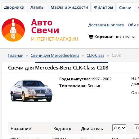
Дворники
Лампы
Масла и жидкости
Фильтры
Свечи
Авто
Доставка и оплата
Обмен
Cвечи
Корзина:
пока пуста.
ИНТЕРНЕТ-МАГАЗИН
Главная
»
Свечи для Mercedes-Benz
»
CLK-Class
»
C208
Свечи для
Mercedes-Benz CLK-Class C208
На 
Годы выпуска:
1997 - 2002
дви
Тип топлива:
Бензин
Озн
Название
Код авто
Двигатель