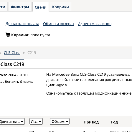
сти
Фильтры
Коврики
Свечи
Доставка и оплата
Обмен и возврат
Адреса магазинов
Корзина:
пока пуста.
»
CLS-Class
»
C219
Class C219
На Mercedes-Benz CLS-Class C219 устанавлива
ска:
2004 - 2010
двигателей, свечи накаливания для дизельных 
а:
Бензин, Дизель
цилиндров .
Ознакомьтесь с таблицей модификаций ниже 
Привод
Год