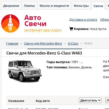
Дворники
Лампы
Масла и жидкости
Фильтры
Свечи
Авто
Доставка и оплата
Обмен
Cвечи
Корзина:
пока пуста.
ИНТЕРНЕТ-МАГАЗИН
Главная
»
Свечи для Mercedes-Benz
»
G-Class
»
W463
Свечи для
Mercedes-Benz G-Class W463
На 
Годы выпуска:
1991 - ...
дви
Тип топлива:
Бензин, Дизель
цил
Озн
Название
Код авто