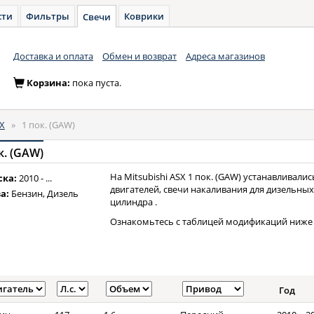
сти
Фильтры
Коврики
Свечи
Доставка и оплата
Обмен и возврат
Адреса магазинов
Корзина:
пока пуста.
X
»
1 пок. (GAW)
к. (GAW)
На Mitsubishi ASX 1 пок. (GAW) устанавливали
ска:
2010 - ...
двигателей, свечи накаливания для дизельных
а:
Бензин, Дизель
цилиндра .
Ознакомьтесь с таблицей модификаций ниже 
Год