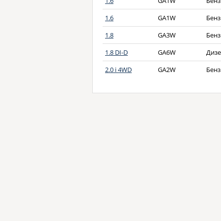
1.6
GA1W
Бенз
1.6
GA1W
Бенз
1.8
GA3W
Бенз
1.8 DI-D
GA6W
Дизе
2.0 i 4WD
GA2W
Бенз