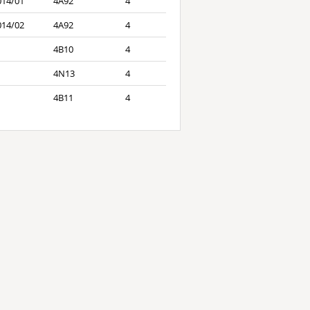
014/01
4A92
4
014/02
4A92
4
4B10
4
4N13
4
4B11
4