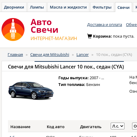
Дворники
Лампы
Масла и жидкости
Фильтры
Свечи
Авто
Доставка и оплата
Обмен
Cвечи
Корзина:
пока пуста.
ИНТЕРНЕТ-МАГАЗИН
Главная
»
Свечи для Mitsubishi
»
Lancer
»
10 пок., седан (CYA)
Свечи для
Mitsubishi Lancer 10 пок., седан (CYA)
На 
Годы выпуска:
2007 - ...
бен
Тип топлива:
Бензин
Озн
Название
Код авто
Двигатель