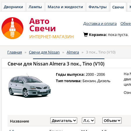
Дворники
Лампы
Масла и жидкости
Фильтры
Свечи
Авто
Доставка и оплата
Обмен
Cвечи
Корзина:
пока пуста.
ИНТЕРНЕТ-МАГАЗИН
Главная
»
Свечи для Nissan
»
Almera
»
3 пок., Tino (V10)
Свечи для
Nissan Almera 3 пок., Tino (V10)
На 
Годы выпуска:
2000 - 2006
дви
Тип топлива:
Бензин, Дизель
цил
Озн
Название