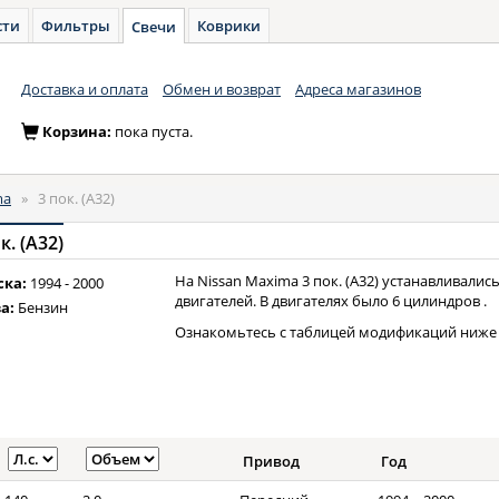
сти
Фильтры
Коврики
Свечи
Доставка и оплата
Обмен и возврат
Адреса магазинов
Корзина:
пока пуста.
ma
»
3 пок. (A32)
к. (A32)
На Nissan Maxima 3 пок. (A32) устанавливали
ска:
1994 - 2000
двигателей. В двигателях было 6 цилиндров .
а:
Бензин
Ознакомьтесь с таблицей модификаций ниже 
Привод
Год