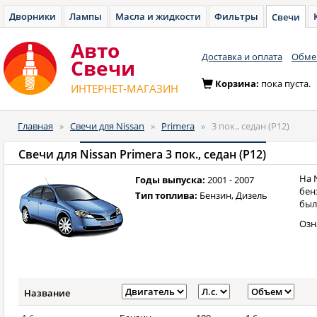
Дворники
Лампы
Масла и жидкости
Фильтры
Свечи
Авто
Доставка и оплата
Обмен
Cвечи
Корзина:
пока пуста.
ИНТЕРНЕТ-МАГАЗИН
Главная
»
Свечи для Nissan
»
Primera
»
3 пок., седан (P12)
Свечи для
Nissan Primera 3 пок., седан (P12)
На 
Годы выпуска:
2001 - 2007
бен
Тип топлива:
Бензин, Дизель
был
Озн
Название