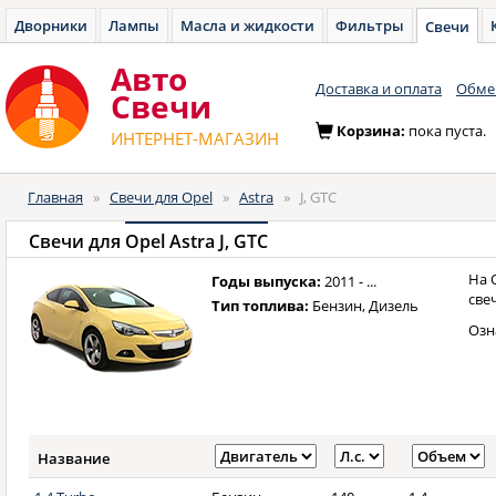
Дворники
Лампы
Масла и жидкости
Фильтры
Свечи
Авто
Доставка и оплата
Обмен
Cвечи
Корзина:
пока пуста.
ИНТЕРНЕТ-МАГАЗИН
Главная
»
Свечи для Opel
»
Astra
»
J, GTC
Свечи для
Opel Astra J, GTC
На 
Годы выпуска:
2011 - ...
све
Тип топлива:
Бензин, Дизель
Озн
Название