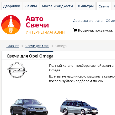
Дворники
Лампы
Масла и жидкости
Фильтры
Свечи
Авто
Доставка и оплата
Обмен
Cвечи
Корзина:
пока пуста.
ИНТЕРНЕТ-МАГАЗИН
Главная
»
Свечи для Opel
»
Omega
Свечи для
Opel Omega
Полный каталог подбора свечей зажиган
Omega.
Если вы не нашли свою машину в катало
воспользуйтесь подбором по VIN.