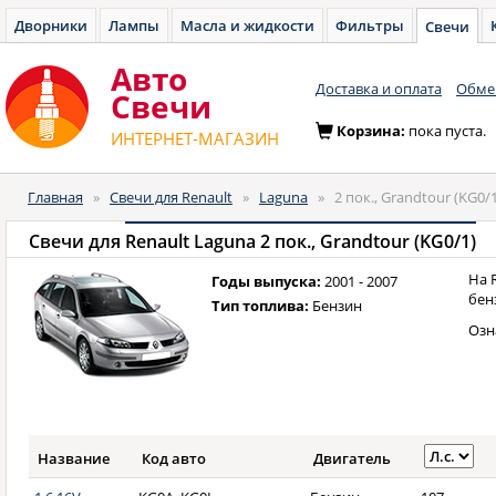
Дворники
Лампы
Масла и жидкости
Фильтры
Свечи
Авто
Доставка и оплата
Обмен
Cвечи
Корзина:
пока пуста.
ИНТЕРНЕТ-МАГАЗИН
Главная
»
Свечи для Renault
»
Laguna
»
2 пок., Grandtour (KG0/1
Свечи для
Renault Laguna 2 пок., Grandtour (KG0/1)
На 
Годы выпуска:
2001 - 2007
бен
Тип топлива:
Бензин
Озн
Название
Код авто
Двигатель