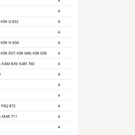
4
4
 K9K G 832
4
4
 K9K H 834
4
 K9K 837; K9K 846; K9K 836
4
; K4M 839; K4M 760
4
9
4
4
4
 F9Q 872
4
; M4R 711
4
4