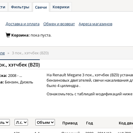
сти
Фильтры
Коврики
Свечи
Доставка и оплата
Обмен и возврат
Адреса магазинов
Корзина:
пока пуста.
ne
»
3 пок., хэтчбек (BZ0)
к., хэтчбек (BZ0)
На Renault Megane 3 пок., хэтчбек (BZ0) уста
ска:
2008 - ...
бензиновых двигателей, свечи накаливания д
а:
Бензин, Дизель
было 4 цилиндра .
Ознакомьтесь с таблицей модификаций ниже 
Привод
Год
Код дв