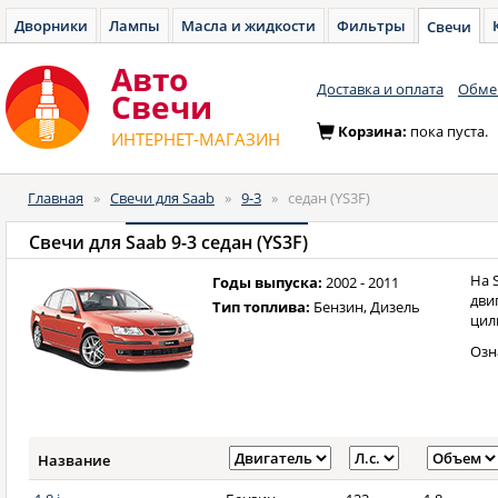
Дворники
Лампы
Масла и жидкости
Фильтры
Свечи
Авто
Доставка и оплата
Обмен
Cвечи
Корзина:
пока пуста.
ИНТЕРНЕТ-МАГАЗИН
Главная
»
Свечи для Saab
»
9-3
»
седан (YS3F)
Свечи для
Saab 9-3 седан (YS3F)
На 
Годы выпуска:
2002 - 2011
дви
Тип топлива:
Бензин, Дизель
цил
Озн
Название