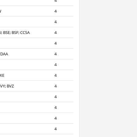
4
W
4
4
; BSE; BSF; CCSA
4
4
 CDAA
4
4
BXE
4
BVY; BVZ
4
4
4
4
4