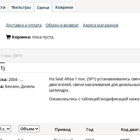
сти
Фильтры
Коврики
Свечи
Доставка и оплата
Обмен и возврат
Адреса магазинов
Корзина:
пока пуста.
1 пок. (5P1)
P1)
На Seat Altea 1 пок. (5P1) устанавливались с
ска:
2004 - ...
двигателей, свечи накаливания для дизельных
а:
Бензин, Дизель
цилиндра .
Ознакомьтесь с таблицей модификаций ниже 
Привод
Год
Код двиг