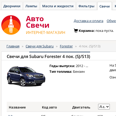
Дворники
Лампы
Масла и жидкости
Фильтры
Свечи
Авто
Доставка и оплата
Обмен
Cвечи
Корзина:
пока пуста.
ИНТЕРНЕТ-МАГАЗИН
Главная
»
Свечи для Subaru
»
Forester
»
4 пок. (SJ/S13)
Свечи для
Subaru Forester 4 пок. (SJ/S13)
На 
Годы выпуска:
2012 - ...
дви
Тип топлива:
Бензин
Озн
Название
Код авто
Двигатель