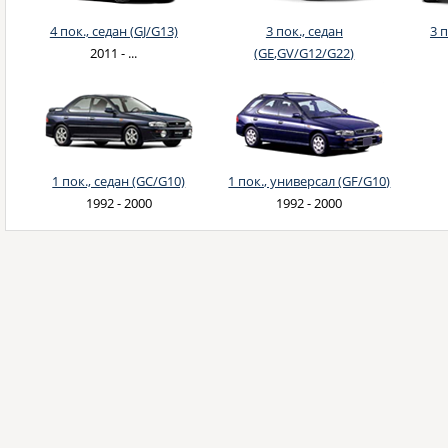
4 пок., седан (GJ/G13)
3 пок., седан
3 п
2011 - ...
(GE,GV/G12/G22)
2007 - 2011
1 пок., седан (GC/G10)
1 пок., универсал (GF/G10)
1992 - 2000
1992 - 2000