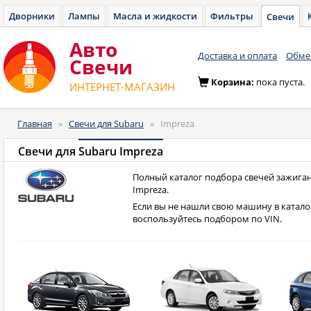
Дворники
Лампы
Масла и жидкости
Фильтры
Свечи
Авто
Доставка и оплата
Обмен
Cвечи
Корзина:
пока пуста.
ИНТЕРНЕТ-МАГАЗИН
Главная
»
Свечи для Subaru
»
Impreza
Свечи для
Subaru Impreza
Полный каталог подбора свечей зажиган
Impreza.
Если вы не нашли свою машину в катало
воспользуйтесь подбором по VIN.