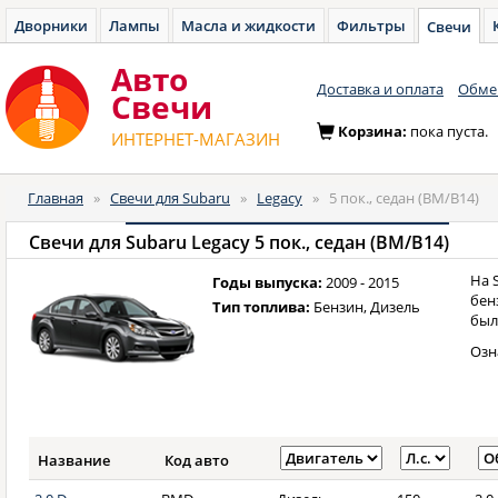
Дворники
Лампы
Масла и жидкости
Фильтры
Свечи
Авто
Доставка и оплата
Обмен
Cвечи
Корзина:
пока пуста.
ИНТЕРНЕТ-МАГАЗИН
Главная
»
Свечи для Subaru
»
Legacy
»
5 пок., седан (BM/B14)
Свечи для
Subaru Legacy 5 пок., седан (BM/B14)
На 
Годы выпуска:
2009 - 2015
бен
Тип топлива:
Бензин, Дизель
был
Озн
Название
Код авто