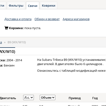
сти
Фильтры
Коврики
Свечи
Доставка и оплата
Обмен и возврат
Адреса магазинов
Корзина:
пока пуста.
ca
»
B9 (WX/W10)
(WX/W10)
На Subaru Tribeca B9 (WX/W10) устанавливали
ска:
2004 - 2014
двигателей. В двигателях было 6 цилиндров .
а:
Бензин
Ознакомьтесь с таблицей модификаций ниже 
Двигатель
Привод
Год