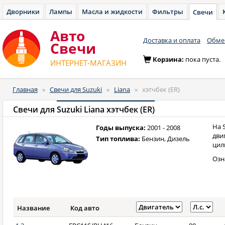
Дворники
Лампы
Масла и жидкости
Фильтры
Свечи
Авто
Доставка и оплата
Обмен
Cвечи
Корзина:
пока пуста.
ИНТЕРНЕТ-МАГАЗИН
Главная
»
Свечи для Suzuki
»
Liana
»
хэтчбек (ER)
Свечи для
Suzuki Liana хэтчбек (ER)
На 
Годы выпуска:
2001 - 2008
дви
Тип топлива:
Бензин, Дизель
цил
Озн
Название
Код авто