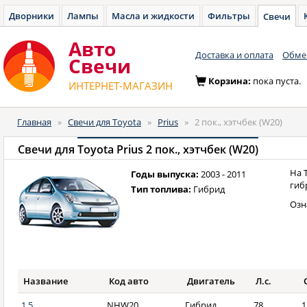
Дворники
Лампы
Масла и жидкости
Фильтры
Свечи
Авто
Доставка и оплата
Обмен
Cвечи
Корзина:
пока пуста.
ИНТЕРНЕТ-МАГАЗИН
Главная
»
Свечи для Toyota
»
Prius
»
2 пок., хэтчбек (W20)
Свечи для
Toyota Prius 2 пок., хэтчбек (W20)
На 
Годы выпуска:
2003 - 2011
гиб
Тип топлива:
Гибрид
Озн
Название
Код авто
Двигатель
Л.с.
1.5
NHW20
Гибрид
78
1