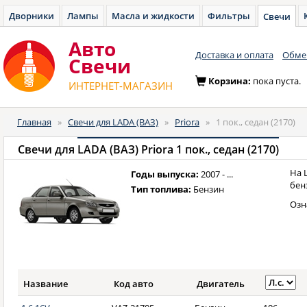
Дворники
Лампы
Масла и жидкости
Фильтры
Свечи
Авто
Доставка и оплата
Обмен
Cвечи
Корзина:
пока пуста.
ИНТЕРНЕТ-МАГАЗИН
Главная
»
Свечи для LADA (ВАЗ)
»
Priora
»
1 пок., седан (2170)
Свечи для
LADA (ВАЗ) Priora 1 пок., седан (2170)
На L
Годы выпуска:
2007 - ...
бен
Тип топлива:
Бензин
Озн
Название
Код авто
Двигатель