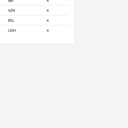
BJR
4
AZN
4
BSL
4
UDH
4