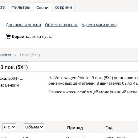
сти
Фильтры
Коврики
Свечи
Доставка и оплата
Обмен и возврат
Адреса магазинов
Корзина:
пока пуста.
ointer
»
3 пок. (5X1)
3 пок. (5X1)
На Volkswagen Pointer 3 пок. (5X1) устанавлив
ска:
2004 - ...
бензиновых двигателей. В двигателях было 4 
а:
Бензин
Ознакомьтесь с таблицей модификаций ниже 
Привод
Год