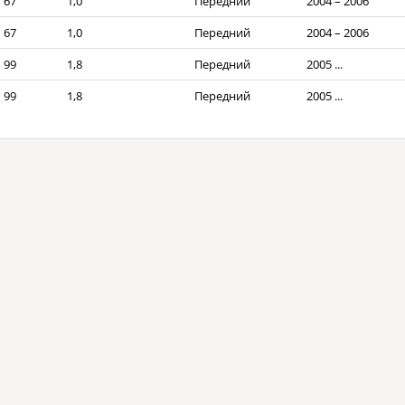
67
1,0
Передний
2004 – 2006
67
1,0
Передний
2004 – 2006
99
1,8
Передний
2005 ...
99
1,8
Передний
2005 ...