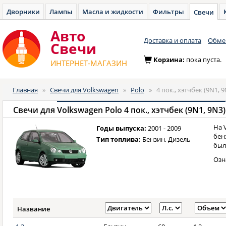
Дворники
Лампы
Масла и жидкости
Фильтры
Свечи
Авто
Доставка и оплата
Обмен
Cвечи
Корзина:
пока пуста.
ИНТЕРНЕТ-МАГАЗИН
Главная
»
Свечи для Volkswagen
»
Polo
»
4 пок., хэтчбек (9N1, 9
Свечи для
Volkswagen Polo 4 пок., хэтчбек (9N1, 9N3)
На 
Годы выпуска:
2001 - 2009
бен
Тип топлива:
Бензин, Дизель
было
Озн
Название