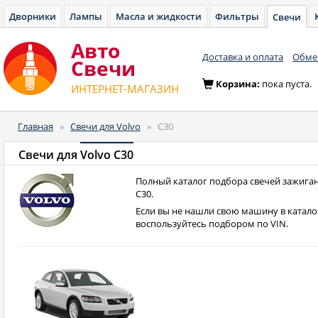
Дворники
Лампы
Масла и жидкости
Фильтры
Свечи
Авто
Доставка и оплата
Обмен
Cвечи
Корзина:
пока пуста.
ИНТЕРНЕТ-МАГАЗИН
Главная
»
Свечи для Volvo
»
C30
Свечи для
Volvo C30
Полный каталог подбора свечей зажиган
C30.
Если вы не нашли свою машину в катало
воспользуйтесь подбором по VIN.