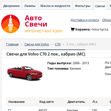
Дворники
Лампы
Масла и жидкости
Фильтры
Свечи
Авто
Доставка и оплата
Обмен
Cвечи
Корзина:
пока пуста.
ИНТЕРНЕТ-МАГАЗИН
Главная
»
Свечи для Volvo
»
C70
»
2 пок., кабрио (MC)
Свечи для
Volvo C70 2 пок., кабрио (MC)
На 
Годы выпуска:
2006 - 2013
дви
Тип топлива:
Бензин
Озн
Название
Код авто
Двигатель
Л.с.
T5
MC67
Бензин
230
2