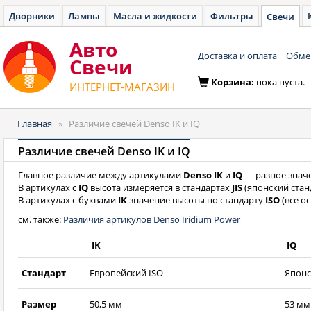
Дворники
Лампы
Масла и жидкости
Фильтры
Свечи
Авто
Доставка и оплата
Обмен
Cвечи
Корзина:
пока пуста.
ИНТЕРНЕТ-МАГАЗИН
Главная
»
Различие свечей Denso IK и IQ
Различие свечей Denso IK и IQ
Главное различие между артикулами
Denso IK
и
IQ
— разное знач
В артикулах с
IQ
высота измеряется в стандартах
JIS
(японский станд
В артикулах с буквами
IK
значение высоты по стандарту
ISO
(все о
см. также:
Различия артикулов Denso Iridium Power
IK
IQ
Стандарт
Европейский ISO
Японс
Размер
50,5 мм
53 мм