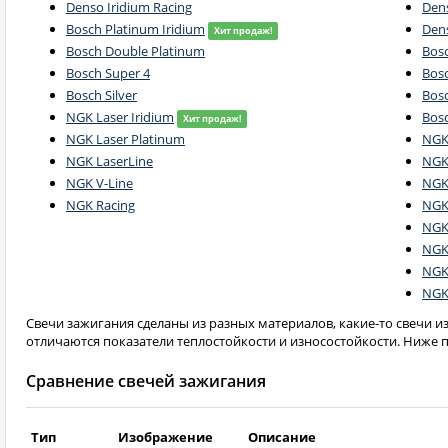
Denso Iridium Racing
Den
Bosch Platinum Iridium
Den
Хит продаж!
Bosch Double Platinum
Bosc
Bosch Super 4
Bosc
Bosch Silver
Bos
NGK Laser Iridium
Bos
Хит продаж!
NGK Laser Platinum
NGK
NGK LaserLine
NGK 
NGK V-Line
NGK
NGK Racing
NGK
NGK
NGK
NGK
NGK
Свечи зажигания сделаны из разных материалов, какие-то свечи 
отличаются показатели теплостойкости и износостойкости. Ниже п
Сравнение свечей зажигания
Тип
Изображение
Описание