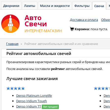
Дворники
Лампы
Масла и жидкости
Фильтры
Свечи
Авто
Доставка и оплата
Обмен
Cвечи
Корзина:
пока пуста.
ИНТЕРНЕТ-МАГАЗИН
Главная
»
Рейтинг автомобильных свечей и их сравнение
Рейтинг автомобильных свечей
Проанализировав характеристики разных серий и брендов наш и
После анализа мы составили
рейтинг
автомобильных свечей.
Лучшие свечи зажигания
Denso Platinum Longlife
Den
Denso Iridium Tough
Dens
Denso Iridium TT
Dens
Хит продаж!