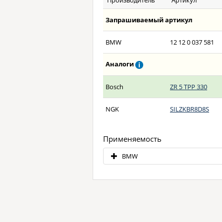
Производитель
Артикул
Запрашиваемый артикул
BMW
12 12 0 037 581
Аналоги
Bosch
ZR 5 TPP 330
NGK
SILZKBR8D8S
Применяемость
BMW