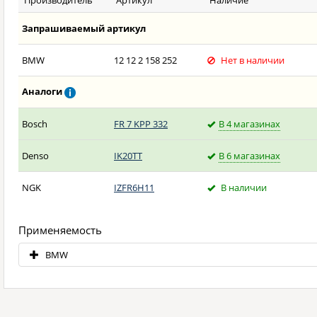
Производитель
Артикул
Наличие
Запрашиваемый артикул
BMW
12 12 2 158 252
Нет в наличии
Аналоги
Bosch
FR 7 KPP 332
В 4 магазинах
Denso
IK20TT
В 6 магазинах
NGK
IZFR6H11
В наличии
Применяемость
BMW