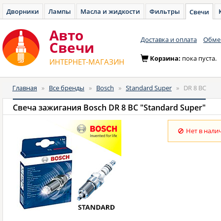
Дворники
Лампы
Масла и жидкости
Фильтры
Свечи
Авто
Доставка и оплата
Обмен
Cвечи
Корзина:
пока пуста.
ИНТЕРНЕТ-МАГАЗИН
Главная
»
Все бренды
»
Bosch
»
Standard Super
»
DR 8 BC
Свеча зажигания Bosch DR 8 BC "Standard Super"
Нет в нали